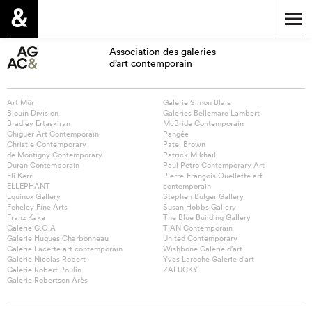
Association des galeries
d’art contemporain
Art Mûr
Galerie Simon Blais
Blouin Division
Galeries Bellemare Lambert
Bradley Ertaskiran
McBride Contemporain
Chiguer Art Contemporain
Pangée
Christie Contemporary
Patel Brown
de Montigny Contemporary
Patrick Mikhail
Duran Contemporain
Paul Petro Contemporary Art
Eli Kerr
Pierre-François Ouellette art
ELLEPHANT
contemporain
Equinox Gallery
Stephen Bulger Gallery
Feheley Fine Arts
Susan Hobbs Gallery
Franz Kaka
The Blue Building Gallery
Galerie C.O.A
TIAN Contemporain
Galerie Hugues Charbonneau
United Contemporary
Galerie Lacerte art contemporain
Wishbone Galerie d’art
Galerie Nicolas Robert
Yves Laroche Galerie d’art
Galerie Robert Poulin
ZALUCKY
Galerie Robertson Arès