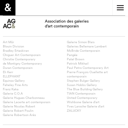
Association des galeries
d’art contemporain
Art Mûr
Galerie Simon Blais
Blouin Division
Galeries Bellemare Lambert
Bradley Ertaskiran
McBride Contemporain
Chiguer Art Contemporain
Pangée
Christie Contemporary
Patel Brown
de Montigny Contemporary
Patrick Mikhail
Duran Contemporain
Paul Petro Contemporary Art
Eli Kerr
Pierre-François Ouellette art
ELLEPHANT
contemporain
Equinox Gallery
Stephen Bulger Gallery
Feheley Fine Arts
Susan Hobbs Gallery
Franz Kaka
The Blue Building Gallery
Galerie C.O.A
TIAN Contemporain
Galerie Hugues Charbonneau
United Contemporary
Galerie Lacerte art contemporain
Wishbone Galerie d’art
Galerie Nicolas Robert
Yves Laroche Galerie d’art
Galerie Robert Poulin
ZALUCKY
Galerie Robertson Arès