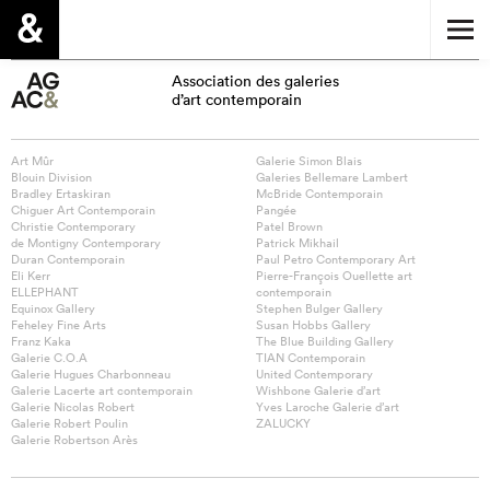
Association des galeries
d’art contemporain
Art Mûr
Galerie Simon Blais
Blouin Division
Galeries Bellemare Lambert
Bradley Ertaskiran
McBride Contemporain
Chiguer Art Contemporain
Pangée
Christie Contemporary
Patel Brown
de Montigny Contemporary
Patrick Mikhail
Duran Contemporain
Paul Petro Contemporary Art
Eli Kerr
Pierre-François Ouellette art
ELLEPHANT
contemporain
Equinox Gallery
Stephen Bulger Gallery
Feheley Fine Arts
Susan Hobbs Gallery
Franz Kaka
The Blue Building Gallery
Galerie C.O.A
TIAN Contemporain
Galerie Hugues Charbonneau
United Contemporary
Galerie Lacerte art contemporain
Wishbone Galerie d’art
Galerie Nicolas Robert
Yves Laroche Galerie d’art
Galerie Robert Poulin
ZALUCKY
Galerie Robertson Arès