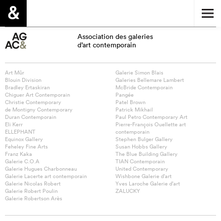
Association des galeries
d’art contemporain
Art Mûr
Galerie Simon Blais
Blouin Division
Galeries Bellemare Lambert
Bradley Ertaskiran
McBride Contemporain
Chiguer Art Contemporain
Pangée
Christie Contemporary
Patel Brown
de Montigny Contemporary
Patrick Mikhail
Duran Contemporain
Paul Petro Contemporary Art
Eli Kerr
Pierre-François Ouellette art
ELLEPHANT
contemporain
Equinox Gallery
Stephen Bulger Gallery
Feheley Fine Arts
Susan Hobbs Gallery
Franz Kaka
The Blue Building Gallery
Galerie C.O.A
TIAN Contemporain
Galerie Hugues Charbonneau
United Contemporary
Galerie Lacerte art contemporain
Wishbone Galerie d’art
Galerie Nicolas Robert
Yves Laroche Galerie d’art
Galerie Robert Poulin
ZALUCKY
Galerie Robertson Arès