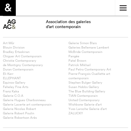
Association des galeries
d’art contemporain
Art Mûr
Galerie Simon Blais
Blouin Division
Galeries Bellemare Lambert
Bradley Ertaskiran
McBride Contemporain
Chiguer Art Contemporain
Pangée
Christie Contemporary
Patel Brown
de Montigny Contemporary
Patrick Mikhail
Duran Contemporain
Paul Petro Contemporary Art
Eli Kerr
Pierre-François Ouellette art
ELLEPHANT
contemporain
Equinox Gallery
Stephen Bulger Gallery
Feheley Fine Arts
Susan Hobbs Gallery
Franz Kaka
The Blue Building Gallery
Galerie C.O.A
TIAN Contemporain
Galerie Hugues Charbonneau
United Contemporary
Galerie Lacerte art contemporain
Wishbone Galerie d’art
Galerie Nicolas Robert
Yves Laroche Galerie d’art
Galerie Robert Poulin
ZALUCKY
Galerie Robertson Arès