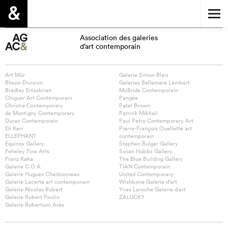
Association des galeries
d’art contemporain
Art Mûr
Galerie Simon Blais
Blouin Division
Galeries Bellemare Lambert
Bradley Ertaskiran
McBride Contemporain
Chiguer Art Contemporain
Pangée
Christie Contemporary
Patel Brown
de Montigny Contemporary
Patrick Mikhail
Duran Contemporain
Paul Petro Contemporary Art
Eli Kerr
Pierre-François Ouellette art
ELLEPHANT
contemporain
Equinox Gallery
Stephen Bulger Gallery
Feheley Fine Arts
Susan Hobbs Gallery
Franz Kaka
The Blue Building Gallery
Galerie C.O.A
TIAN Contemporain
Galerie Hugues Charbonneau
United Contemporary
Galerie Lacerte art contemporain
Wishbone Galerie d’art
Galerie Nicolas Robert
Yves Laroche Galerie d’art
Galerie Robert Poulin
ZALUCKY
Galerie Robertson Arès