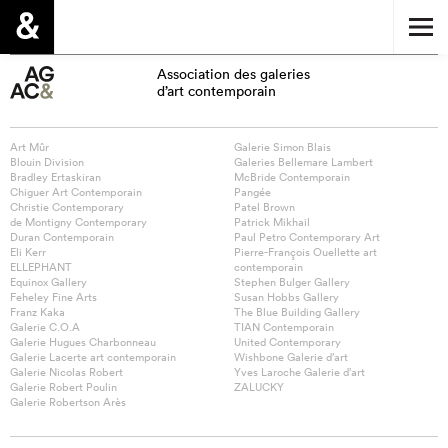
Association des galeries
d’art contemporain
Art Mûr
Galerie Simon Blais
Blouin Division
Galeries Bellemare Lambert
Bradley Ertaskiran
McBride Contemporain
Chiguer Art Contemporain
Pangée
Christie Contemporary
Patel Brown
de Montigny Contemporary
Patrick Mikhail
Duran Contemporain
Paul Petro Contemporary Art
Eli Kerr
Pierre-François Ouellette art
ELLEPHANT
contemporain
Equinox Gallery
Stephen Bulger Gallery
Feheley Fine Arts
Susan Hobbs Gallery
Franz Kaka
The Blue Building Gallery
Galerie C.O.A
TIAN Contemporain
Galerie Hugues Charbonneau
United Contemporary
Galerie Lacerte art contemporain
Wishbone Galerie d’art
Galerie Nicolas Robert
Yves Laroche Galerie d’art
Galerie Robert Poulin
ZALUCKY
Galerie Robertson Arès