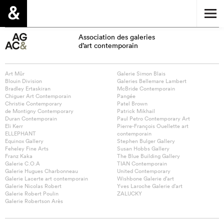
Association des galeries
d’art contemporain
Art Mûr
Galerie Simon Blais
Blouin Division
Galeries Bellemare Lambert
Bradley Ertaskiran
McBride Contemporain
Chiguer Art Contemporain
Pangée
Christie Contemporary
Patel Brown
de Montigny Contemporary
Patrick Mikhail
Duran Contemporain
Paul Petro Contemporary Art
Eli Kerr
Pierre-François Ouellette art
ELLEPHANT
contemporain
Equinox Gallery
Stephen Bulger Gallery
Feheley Fine Arts
Susan Hobbs Gallery
Franz Kaka
The Blue Building Gallery
Galerie C.O.A
TIAN Contemporain
Galerie Hugues Charbonneau
United Contemporary
Galerie Lacerte art contemporain
Wishbone Galerie d’art
Galerie Nicolas Robert
Yves Laroche Galerie d’art
Galerie Robert Poulin
ZALUCKY
Galerie Robertson Arès