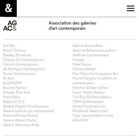
Association des galeries
d’art contemporain
Art Mûr
Galerie Simon Blais
Blouin Division
Galeries Bellemare Lambert
Bradley Ertaskiran
McBride Contemporain
Chiguer Art Contemporain
Pangée
Christie Contemporary
Patel Brown
de Montigny Contemporary
Patrick Mikhail
Duran Contemporain
Paul Petro Contemporary Art
Eli Kerr
Pierre-François Ouellette art
ELLEPHANT
contemporain
Equinox Gallery
Stephen Bulger Gallery
Feheley Fine Arts
Susan Hobbs Gallery
Franz Kaka
The Blue Building Gallery
Galerie C.O.A
TIAN Contemporain
Galerie Hugues Charbonneau
United Contemporary
Galerie Lacerte art contemporain
Wishbone Galerie d’art
Galerie Nicolas Robert
Yves Laroche Galerie d’art
Galerie Robert Poulin
ZALUCKY
Galerie Robertson Arès