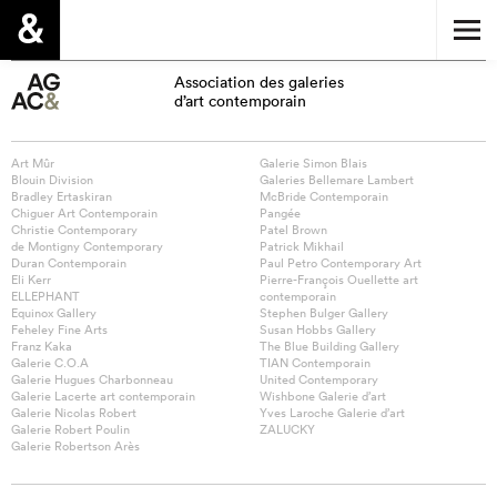
Association des galeries
d’art contemporain
Art Mûr
Galerie Simon Blais
Blouin Division
Galeries Bellemare Lambert
Bradley Ertaskiran
McBride Contemporain
Chiguer Art Contemporain
Pangée
Christie Contemporary
Patel Brown
de Montigny Contemporary
Patrick Mikhail
Duran Contemporain
Paul Petro Contemporary Art
Eli Kerr
Pierre-François Ouellette art
ELLEPHANT
contemporain
Equinox Gallery
Stephen Bulger Gallery
Feheley Fine Arts
Susan Hobbs Gallery
Franz Kaka
The Blue Building Gallery
Galerie C.O.A
TIAN Contemporain
Galerie Hugues Charbonneau
United Contemporary
Galerie Lacerte art contemporain
Wishbone Galerie d’art
Galerie Nicolas Robert
Yves Laroche Galerie d’art
Galerie Robert Poulin
ZALUCKY
Galerie Robertson Arès