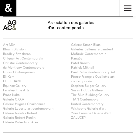
Association des galeries
d’art contemporain
Art Mûr
Galerie Simon Blais
Blouin Division
Galeries Bellemare Lambert
Bradley Ertaskiran
McBride Contemporain
Chiguer Art Contemporain
Pangée
Christie Contemporary
Patel Brown
de Montigny Contemporary
Patrick Mikhail
Duran Contemporain
Paul Petro Contemporary Art
Eli Kerr
Pierre-François Ouellette art
ELLEPHANT
contemporain
Equinox Gallery
Stephen Bulger Gallery
Feheley Fine Arts
Susan Hobbs Gallery
Franz Kaka
The Blue Building Gallery
Galerie C.O.A
TIAN Contemporain
Galerie Hugues Charbonneau
United Contemporary
Galerie Lacerte art contemporain
Wishbone Galerie d’art
Galerie Nicolas Robert
Yves Laroche Galerie d’art
Galerie Robert Poulin
ZALUCKY
Galerie Robertson Arès