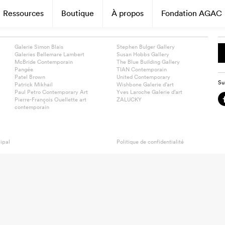
Ressources
Boutique
À propos
Fondation AGAC
Galerie Simon Blais
Stephen Bulger Gallery
Galeries Bellemare Lambert
Susan Hobbs Gallery
McBride Contemporain
The Blue Building Gallery
Pangée
TIAN Contemporain
Patel Brown
United Contemporary
Su
Patrick Mikhail
Wishbone Galerie d’art
Paul Petro Contemporary Art
Yves Laroche Galerie d’art
Pierre-François Ouellette art
ZALUCKY
contemporain
ipal
Politique de confidentialité