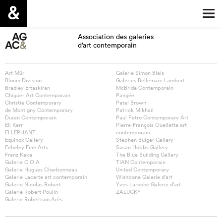
Association des galeries
d’art contemporain
Art Mûr
Galerie Simon Blais
Blouin Division
Galeries Bellemare Lambert
Bradley Ertaskiran
McBride Contemporain
Chiguer Art Contemporain
Pangée
Christie Contemporary
Patel Brown
de Montigny Contemporary
Patrick Mikhail
Duran Contemporain
Paul Petro Contemporary Art
Eli Kerr
Pierre-François Ouellette art
ELLEPHANT
contemporain
Equinox Gallery
Stephen Bulger Gallery
Feheley Fine Arts
Susan Hobbs Gallery
Franz Kaka
The Blue Building Gallery
Galerie C.O.A
TIAN Contemporain
Galerie Hugues Charbonneau
United Contemporary
Galerie Lacerte art contemporain
Wishbone Galerie d’art
Galerie Nicolas Robert
Yves Laroche Galerie d’art
Galerie Robert Poulin
ZALUCKY
Galerie Robertson Arès