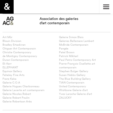
Association des galeries
d’art contemporain
Art Mûr
Galerie Simon Blais
Blouin Division
Galeries Bellemare Lambert
Bradley Ertaskiran
McBride Contemporain
Chiguer Art Contemporain
Pangée
Christie Contemporary
Patel Brown
de Montigny Contemporary
Patrick Mikhail
Duran Contemporain
Paul Petro Contemporary Art
Eli Kerr
Pierre-François Ouellette art
ELLEPHANT
contemporain
Equinox Gallery
Stephen Bulger Gallery
Feheley Fine Arts
Susan Hobbs Gallery
Franz Kaka
The Blue Building Gallery
Galerie C.O.A
TIAN Contemporain
Galerie Hugues Charbonneau
United Contemporary
Galerie Lacerte art contemporain
Wishbone Galerie d’art
Galerie Nicolas Robert
Yves Laroche Galerie d’art
Galerie Robert Poulin
ZALUCKY
Galerie Robertson Arès