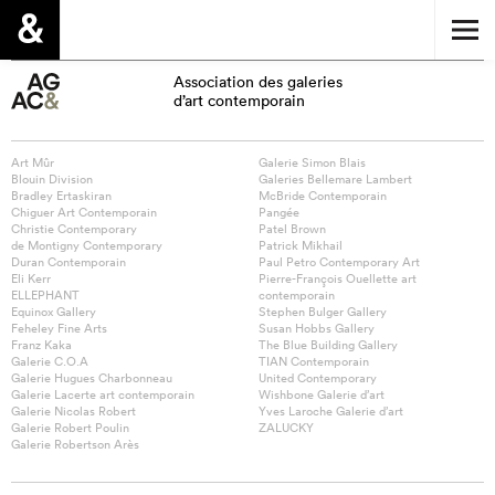
Association des galeries
d’art contemporain
Art Mûr
Galerie Simon Blais
Blouin Division
Galeries Bellemare Lambert
Bradley Ertaskiran
McBride Contemporain
Chiguer Art Contemporain
Pangée
Christie Contemporary
Patel Brown
de Montigny Contemporary
Patrick Mikhail
Duran Contemporain
Paul Petro Contemporary Art
Eli Kerr
Pierre-François Ouellette art
ELLEPHANT
contemporain
Equinox Gallery
Stephen Bulger Gallery
Feheley Fine Arts
Susan Hobbs Gallery
Franz Kaka
The Blue Building Gallery
Galerie C.O.A
TIAN Contemporain
Galerie Hugues Charbonneau
United Contemporary
Galerie Lacerte art contemporain
Wishbone Galerie d’art
Galerie Nicolas Robert
Yves Laroche Galerie d’art
Galerie Robert Poulin
ZALUCKY
Galerie Robertson Arès