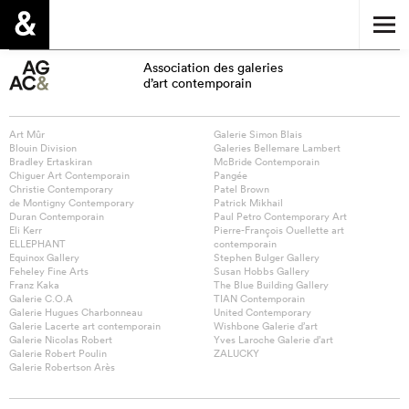
Association des galeries
d’art contemporain
Art Mûr
Galerie Simon Blais
Blouin Division
Galeries Bellemare Lambert
Bradley Ertaskiran
McBride Contemporain
Chiguer Art Contemporain
Pangée
Christie Contemporary
Patel Brown
de Montigny Contemporary
Patrick Mikhail
Duran Contemporain
Paul Petro Contemporary Art
Eli Kerr
Pierre-François Ouellette art
ELLEPHANT
contemporain
Equinox Gallery
Stephen Bulger Gallery
Feheley Fine Arts
Susan Hobbs Gallery
Franz Kaka
The Blue Building Gallery
Galerie C.O.A
TIAN Contemporain
Galerie Hugues Charbonneau
United Contemporary
Galerie Lacerte art contemporain
Wishbone Galerie d’art
Galerie Nicolas Robert
Yves Laroche Galerie d’art
Galerie Robert Poulin
ZALUCKY
Galerie Robertson Arès