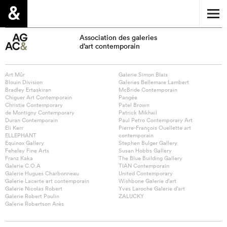
Association des galeries
d’art contemporain
Art Mûr
Galerie Simon Blais
Blouin Division
Galeries Bellemare Lambert
Bradley Ertaskiran
McBride Contemporain
Chiguer Art Contemporain
Pangée
Christie Contemporary
Patel Brown
de Montigny Contemporary
Patrick Mikhail
Duran Contemporain
Paul Petro Contemporary Art
Eli Kerr
Pierre-François Ouellette art
ELLEPHANT
contemporain
Equinox Gallery
Stephen Bulger Gallery
Feheley Fine Arts
Susan Hobbs Gallery
Franz Kaka
The Blue Building Gallery
Galerie C.O.A
TIAN Contemporain
Galerie Hugues Charbonneau
United Contemporary
Galerie Lacerte art contemporain
Wishbone Galerie d’art
Galerie Nicolas Robert
Yves Laroche Galerie d’art
Galerie Robert Poulin
ZALUCKY
Galerie Robertson Arès