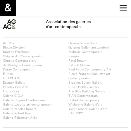
Association des galeries
d’art contemporain
Art Mûr
Galerie Simon Blais
Blouin Division
Galeries Bellemare Lambert
Bradley Ertaskiran
McBride Contemporain
Chiguer Art Contemporain
Pangée
Christie Contemporary
Patel Brown
de Montigny Contemporary
Patrick Mikhail
Duran Contemporain
Paul Petro Contemporary Art
Eli Kerr
Pierre-François Ouellette art
ELLEPHANT
contemporain
Equinox Gallery
Stephen Bulger Gallery
Feheley Fine Arts
Susan Hobbs Gallery
Franz Kaka
The Blue Building Gallery
Galerie C.O.A
TIAN Contemporain
Galerie Hugues Charbonneau
United Contemporary
Galerie Lacerte art contemporain
Wishbone Galerie d’art
Galerie Nicolas Robert
Yves Laroche Galerie d’art
Galerie Robert Poulin
ZALUCKY
Galerie Robertson Arès