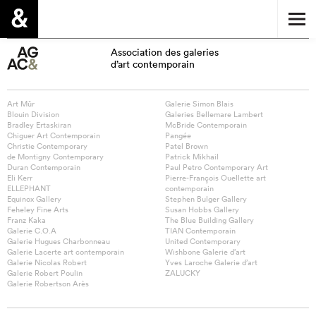
Association des galeries
d’art contemporain
Art Mûr
Galerie Simon Blais
Blouin Division
Galeries Bellemare Lambert
Bradley Ertaskiran
McBride Contemporain
Chiguer Art Contemporain
Pangée
Christie Contemporary
Patel Brown
de Montigny Contemporary
Patrick Mikhail
Duran Contemporain
Paul Petro Contemporary Art
Eli Kerr
Pierre-François Ouellette art
ELLEPHANT
contemporain
Equinox Gallery
Stephen Bulger Gallery
Feheley Fine Arts
Susan Hobbs Gallery
Franz Kaka
The Blue Building Gallery
Galerie C.O.A
TIAN Contemporain
Galerie Hugues Charbonneau
United Contemporary
Galerie Lacerte art contemporain
Wishbone Galerie d’art
Galerie Nicolas Robert
Yves Laroche Galerie d’art
Galerie Robert Poulin
ZALUCKY
Galerie Robertson Arès