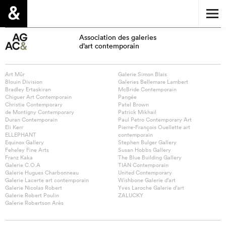
Association des galeries
d’art contemporain
Art Mûr
Galerie Simon Blais
Blouin Division
Galeries Bellemare Lambert
Bradley Ertaskiran
McBride Contemporain
Chiguer Art Contemporain
Pangée
Christie Contemporary
Patel Brown
de Montigny Contemporary
Patrick Mikhail
Duran Contemporain
Paul Petro Contemporary Art
Eli Kerr
Pierre-François Ouellette art
ELLEPHANT
contemporain
Equinox Gallery
Stephen Bulger Gallery
Feheley Fine Arts
Susan Hobbs Gallery
Franz Kaka
The Blue Building Gallery
Galerie C.O.A
TIAN Contemporain
Galerie Hugues Charbonneau
United Contemporary
Galerie Lacerte art contemporain
Wishbone Galerie d’art
Galerie Nicolas Robert
Yves Laroche Galerie d’art
Galerie Robert Poulin
ZALUCKY
Galerie Robertson Arès