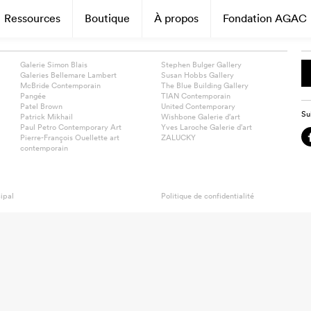
Ressources
Boutique
À propos
Fondation AGAC
Galerie Simon Blais
Stephen Bulger Gallery
Galeries Bellemare Lambert
Susan Hobbs Gallery
McBride Contemporain
The Blue Building Gallery
Pangée
TIAN Contemporain
Patel Brown
United Contemporary
Su
Patrick Mikhail
Wishbone Galerie d’art
Paul Petro Contemporary Art
Yves Laroche Galerie d’art
Pierre-François Ouellette art
ZALUCKY
contemporain
ipal
Politique de confidentialité