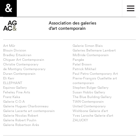
Association des galeries
d’art contemporain
Art Mûr
Galerie Simon Blais
Blouin Division
Galeries Bellemare Lambert
Bradley Ertaskiran
McBride Contemporain
Chiguer Art Contemporain
Pangée
Christie Contemporary
Patel Brown
de Montigny Contemporary
Patrick Mikhail
Duran Contemporain
Paul Petro Contemporary Art
Eli Kerr
Pierre-François Ouellette art
ELLEPHANT
contemporain
Equinox Gallery
Stephen Bulger Gallery
Feheley Fine Arts
Susan Hobbs Gallery
Franz Kaka
The Blue Building Gallery
Galerie C.O.A
TIAN Contemporain
Galerie Hugues Charbonneau
United Contemporary
Galerie Lacerte art contemporain
Wishbone Galerie d’art
Galerie Nicolas Robert
Yves Laroche Galerie d’art
Galerie Robert Poulin
ZALUCKY
Galerie Robertson Arès