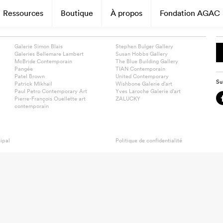
Ressources
Boutique
À propos
Fondation AGAC
Galerie Simon Blais
Stephen Bulger Gallery
Galeries Bellemare Lambert
Susan Hobbs Gallery
McBride Contemporain
The Blue Building Gallery
Pangée
TIAN Contemporain
Patel Brown
United Contemporary
Su
Patrick Mikhail
Wishbone Galerie d’art
Paul Petro Contemporary Art
Yves Laroche Galerie d’art
Pierre-François Ouellette art
ZALUCKY
contemporain
ipal
Politique de confidentialité