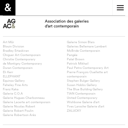
Association des galeries
d’art contemporain
Art Mûr
Galerie Simon Blais
Blouin Division
Galeries Bellemare Lambert
Bradley Ertaskiran
McBride Contemporain
Chiguer Art Contemporain
Pangée
Christie Contemporary
Patel Brown
de Montigny Contemporary
Patrick Mikhail
Duran Contemporain
Paul Petro Contemporary Art
Eli Kerr
Pierre-François Ouellette art
ELLEPHANT
contemporain
Equinox Gallery
Stephen Bulger Gallery
Feheley Fine Arts
Susan Hobbs Gallery
Franz Kaka
The Blue Building Gallery
Galerie C.O.A
TIAN Contemporain
Galerie Hugues Charbonneau
United Contemporary
Galerie Lacerte art contemporain
Wishbone Galerie d’art
Galerie Nicolas Robert
Yves Laroche Galerie d’art
Galerie Robert Poulin
ZALUCKY
Galerie Robertson Arès