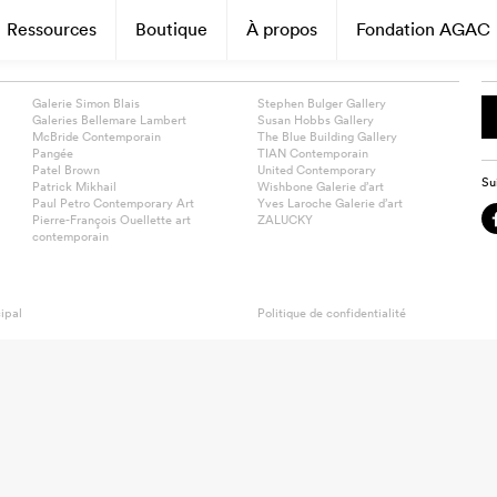
Ressources
Boutique
À propos
Fondation AGAC
Galerie Simon Blais
Stephen Bulger Gallery
Galeries Bellemare Lambert
Susan Hobbs Gallery
McBride Contemporain
The Blue Building Gallery
Pangée
TIAN Contemporain
Patel Brown
United Contemporary
Su
Patrick Mikhail
Wishbone Galerie d’art
Paul Petro Contemporary Art
Yves Laroche Galerie d’art
Pierre-François Ouellette art
ZALUCKY
contemporain
ipal
Politique de confidentialité