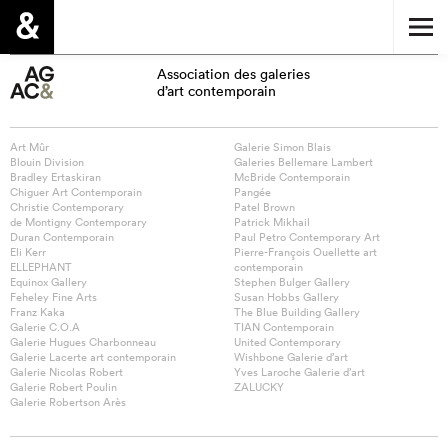
Association des galeries
d’art contemporain
Art Mûr
Galerie Simon Blais
Blouin Division
Galeries Bellemare Lambert
Bradley Ertaskiran
McBride Contemporain
Chiguer Art Contemporain
Pangée
Christie Contemporary
Patel Brown
de Montigny Contemporary
Patrick Mikhail
Duran Contemporain
Paul Petro Contemporary Art
Eli Kerr
Pierre-François Ouellette art
ELLEPHANT
contemporain
Equinox Gallery
Stephen Bulger Gallery
Feheley Fine Arts
Susan Hobbs Gallery
Franz Kaka
The Blue Building Gallery
Galerie C.O.A
TIAN Contemporain
Galerie Hugues Charbonneau
United Contemporary
Galerie Lacerte art contemporain
Wishbone Galerie d’art
Galerie Nicolas Robert
Yves Laroche Galerie d’art
Galerie Robert Poulin
ZALUCKY
Galerie Robertson Arès