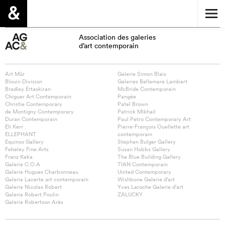
Association des galeries
d’art contemporain
Art Mûr
Galerie Simon Blais
Blouin Division
Galeries Bellemare Lambert
Bradley Ertaskiran
McBride Contemporain
Chiguer Art Contemporain
Pangée
Christie Contemporary
Patel Brown
de Montigny Contemporary
Patrick Mikhail
Duran Contemporain
Paul Petro Contemporary Art
Eli Kerr
Pierre-François Ouellette art
ELLEPHANT
contemporain
Equinox Gallery
Stephen Bulger Gallery
Feheley Fine Arts
Susan Hobbs Gallery
Franz Kaka
The Blue Building Gallery
Galerie C.O.A
TIAN Contemporain
Galerie Hugues Charbonneau
United Contemporary
Galerie Lacerte art contemporain
Wishbone Galerie d’art
Galerie Nicolas Robert
Yves Laroche Galerie d’art
Galerie Robert Poulin
ZALUCKY
Galerie Robertson Arès