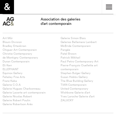
Association des galeries
d’art contemporain
Art Mûr
Galerie Simon Blais
Blouin Division
Galeries Bellemare Lambert
Bradley Ertaskiran
McBride Contemporain
Chiguer Art Contemporain
Pangée
Christie Contemporary
Patel Brown
de Montigny Contemporary
Patrick Mikhail
Duran Contemporain
Paul Petro Contemporary Art
Eli Kerr
Pierre-François Ouellette art
ELLEPHANT
contemporain
Equinox Gallery
Stephen Bulger Gallery
Feheley Fine Arts
Susan Hobbs Gallery
Franz Kaka
The Blue Building Gallery
Galerie C.O.A
TIAN Contemporain
Galerie Hugues Charbonneau
United Contemporary
Galerie Lacerte art contemporain
Wishbone Galerie d’art
Galerie Nicolas Robert
Yves Laroche Galerie d’art
Galerie Robert Poulin
ZALUCKY
Galerie Robertson Arès