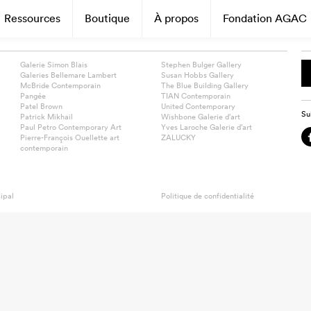
Ressources
Boutique
À propos
Fondation AGAC
Galerie Simon Blais
Stephen Bulger Gallery
Galeries Bellemare Lambert
Susan Hobbs Gallery
McBride Contemporain
The Blue Building Gallery
Pangée
TIAN Contemporain
Patel Brown
United Contemporary
Su
Patrick Mikhail
Wishbone Galerie d’art
Paul Petro Contemporary Art
Yves Laroche Galerie d’art
Pierre-François Ouellette art
ZALUCKY
contemporain
ipal
Politique de confidentialité