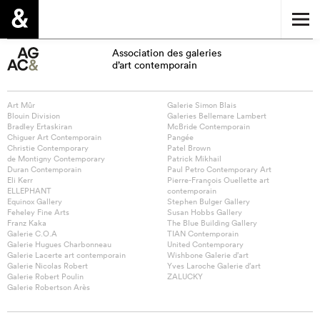
Association des galeries
d’art contemporain
Art Mûr
Galerie Simon Blais
Blouin Division
Galeries Bellemare Lambert
Bradley Ertaskiran
McBride Contemporain
Chiguer Art Contemporain
Pangée
Christie Contemporary
Patel Brown
de Montigny Contemporary
Patrick Mikhail
Duran Contemporain
Paul Petro Contemporary Art
Eli Kerr
Pierre-François Ouellette art
ELLEPHANT
contemporain
Equinox Gallery
Stephen Bulger Gallery
Feheley Fine Arts
Susan Hobbs Gallery
Franz Kaka
The Blue Building Gallery
Galerie C.O.A
TIAN Contemporain
Galerie Hugues Charbonneau
United Contemporary
Galerie Lacerte art contemporain
Wishbone Galerie d’art
Galerie Nicolas Robert
Yves Laroche Galerie d’art
Galerie Robert Poulin
ZALUCKY
Galerie Robertson Arès