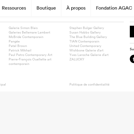
Ressources
Boutique
À propos
Fondation AGAC
Galerie Simon Blais
Stephen Bulger Gallery
Galeries Bellemare Lambert
Susan Hobbs Gallery
McBride Contemporain
The Blue Building Gallery
Pangée
TIAN Contemporain
Patel Brown
United Contemporary
Su
Patrick Mikhail
Wishbone Galerie d’art
Paul Petro Contemporary Art
Yves Laroche Galerie d’art
Pierre-François Ouellette art
ZALUCKY
contemporain
ipal
Politique de confidentialité