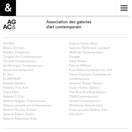
Association des galeries
d’art contemporain
Art Mûr
Galerie Simon Blais
Blouin Division
Galeries Bellemare Lambert
Bradley Ertaskiran
McBride Contemporain
Chiguer Art Contemporain
Pangée
Christie Contemporary
Patel Brown
de Montigny Contemporary
Patrick Mikhail
Duran Contemporain
Paul Petro Contemporary Art
Eli Kerr
Pierre-François Ouellette art
ELLEPHANT
contemporain
Equinox Gallery
Stephen Bulger Gallery
Feheley Fine Arts
Susan Hobbs Gallery
Franz Kaka
The Blue Building Gallery
Galerie C.O.A
TIAN Contemporain
Galerie Hugues Charbonneau
United Contemporary
Galerie Lacerte art contemporain
Wishbone Galerie d’art
Galerie Nicolas Robert
Yves Laroche Galerie d’art
Galerie Robert Poulin
ZALUCKY
Galerie Robertson Arès