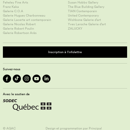
Feheley Fine Arts
Susan Hobbs Gallery
Franz Kaka
The Blue Building Gallery
Galerie C.O.A
TIAN Contemporain
Galerie Hugues Charbonneau
United Contemporary
Galerie Lacerte art contemporain
Wishbone Galerie d’art
Galerie Nicolas Robert
Yves Laroche Galerie d’art
Galerie Robert Poulin
ZALUCKY
Galerie Robertson Arès
Inscription à l’infolettre
Suivez-nous
Avec le soutien de
© AGAC
Design et programmation par
Principal