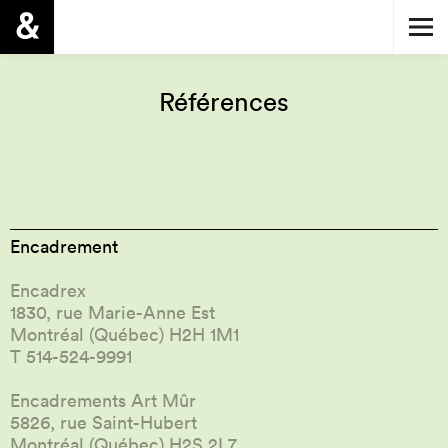
Références
Encadrement
Encadrex
1830, rue Marie-Anne Est
Montréal (Québec) H2H 1M1
T 514-524-9991
Encadrements Art Mûr
5826, rue Saint-Hubert
Montréal (Québec) H2S 2L7