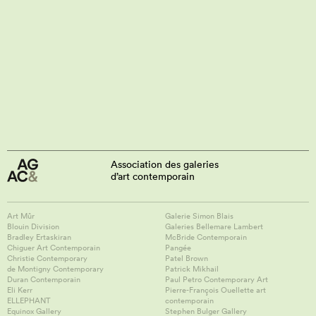
Association des galeries
d’art contemporain
Art Mûr
Galerie Simon Blais
Blouin Division
Galeries Bellemare Lambert
Bradley Ertaskiran
McBride Contemporain
Chiguer Art Contemporain
Pangée
Christie Contemporary
Patel Brown
de Montigny Contemporary
Patrick Mikhail
Duran Contemporain
Paul Petro Contemporary Art
Eli Kerr
Pierre-François Ouellette art
ELLEPHANT
contemporain
Equinox Gallery
Stephen Bulger Gallery