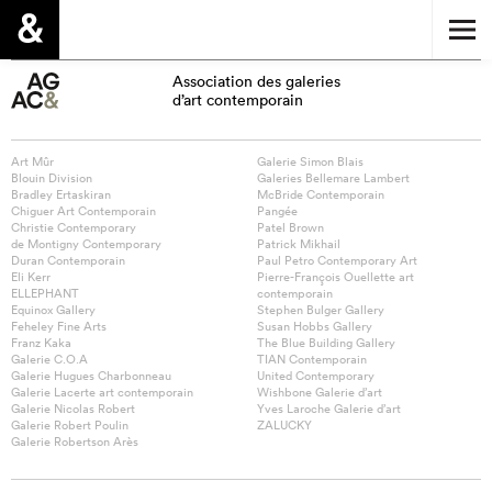
Association des galeries
d’art contemporain
Art Mûr
Galerie Simon Blais
Blouin Division
Galeries Bellemare Lambert
Bradley Ertaskiran
McBride Contemporain
Chiguer Art Contemporain
Pangée
Christie Contemporary
Patel Brown
de Montigny Contemporary
Patrick Mikhail
Duran Contemporain
Paul Petro Contemporary Art
Eli Kerr
Pierre-François Ouellette art
ELLEPHANT
contemporain
Equinox Gallery
Stephen Bulger Gallery
Feheley Fine Arts
Susan Hobbs Gallery
Franz Kaka
The Blue Building Gallery
Galerie C.O.A
TIAN Contemporain
Galerie Hugues Charbonneau
United Contemporary
Galerie Lacerte art contemporain
Wishbone Galerie d’art
Galerie Nicolas Robert
Yves Laroche Galerie d’art
Galerie Robert Poulin
ZALUCKY
Galerie Robertson Arès